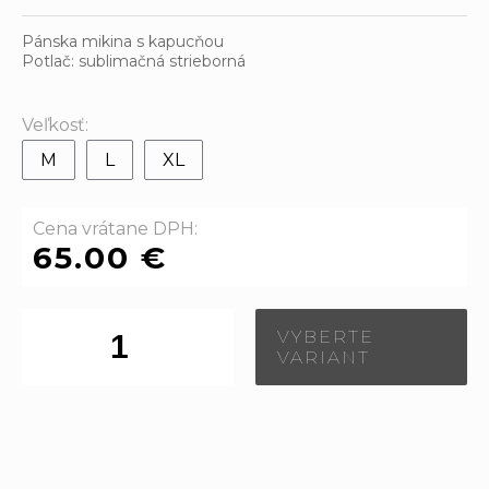
Pánska mikina s kapucňou
Potlač: sublimačná strieborná
Veľkosť:
M
L
XL
Cena vrátane DPH:
65.00 €
VYBERTE
VARIANT