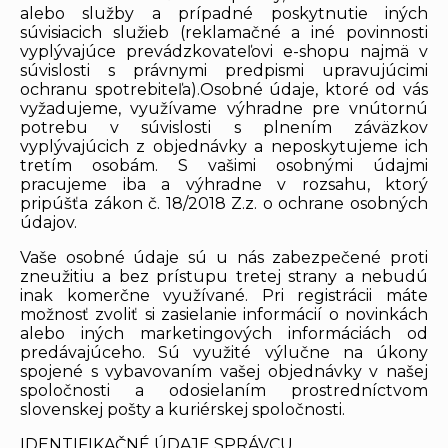
alebo služby a prípadné poskytnutie iných
súvisiacich služieb (reklamačné a iné povinnosti
vyplývajúce prevádzkovateľovi e-shopu najmä v
súvislosti s právnymi predpismi upravujúcimi
ochranu spotrebiteľa).Osobné údaje, ktoré od vás
vyžadujeme, využívame výhradne pre vnútornú
potrebu v súvislosti s plnením záväzkov
vyplývajúcich z objednávky a neposkytujeme ich
tretím osobám. S vašimi osobnými údajmi
pracujeme iba a výhradne v rozsahu, ktorý
pripúšťa zákon č. 18/2018 Z.z. o ochrane osobných
údajov.
Vaše osobné údaje sú u nás zabezpečené proti
zneužitiu a bez prístupu tretej strany a nebudú
inak komerčne využívané. Pri registrácii máte
možnosť zvoliť si zasielanie informácií o novinkách
alebo iných marketingových informáciách od
predávajúceho. Sú využité výlučne na úkony
spojené s vybavovaním vašej objednávky v našej
spoločnosti a odosielaním prostredníctvom
slovenskej pošty a kuriérskej spoločnosti.
IDENTIFIKAČNÉ ÚDAJE SPRÁVCU