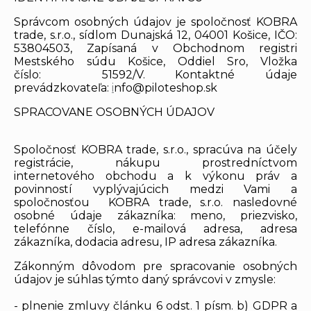
Správcom osobných údajov je spoločnosť KOBRA
trade, s.r.o., sídlom Dunajská 12, 04001 Košice, IČO:
53804503, Zapísaná v Obchodnom registri
Mestského súdu Košice, Oddiel Sro, Vložka
číslo: 51592/V. Kontaktné údaje
prevádzkovateľa:
i
nfo@piloteshop.sk
SPRACOVANE OSOBNÝCH ÚDAJOV
Spoločnosť KOBRA trade, s.r.o., spracúva na účely
registrácie, nákupu prostredníctvom
internetového obchodu a k výkonu práv a
povinností vyplývajúcich medzi Vami a
spoločnosťou KOBRA trade, s.r.o. nasledovné
osobné údaje zákazníka: meno, priezvisko,
telefónne číslo, e-mailová adresa, adresa
zákazníka, dodacia adresu, IP adresa zákazníka.
Zákonným dôvodom pre spracovanie osobných
údajov je súhlas týmto daný správcovi v zmysle:
- plnenie zmluvy článku 6 odst. 1 písm. b) GDPR a