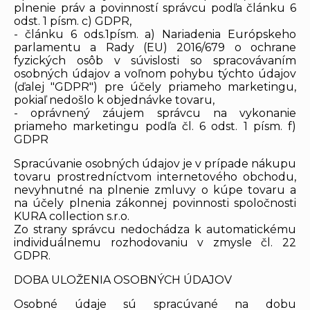
plnenie práv a povinností správcu podľa článku 6
odst. 1 písm. c) GDPR,
- článku 6 ods.1písm. a) Nariadenia Európskeho
parlamentu a Rady (EU) 2016/679 o ochrane
fyzických osôb v súvislosti so spracovávaním
osobných údajov a voľnom pohybu týchto údajov
(ďalej "GDPR") pre účely priameho marketingu,
pokiaľ nedošlo k objednávke tovaru,
- oprávnený záujem správcu na vykonanie
priameho marketingu podľa čl. 6 odst. 1 písm. f)
GDPR
Spracúvanie osobných údajov je v prípade nákupu
tovaru prostredníctvom internetového obchodu,
nevyhnutné na plnenie zmluvy o kúpe tovaru a
na účely plnenia zákonnej povinnosti spoločnosti
KURA collection s.r.o.
Zo strany správcu nedochádza k automatickému
individuálnemu rozhodovaniu v zmysle čl. 22
GDPR.
DOBA ULOŽENIA OSOBNÝCH ÚDAJOV
Osobné údaje sú spracúvané na dobu