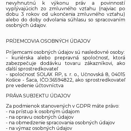
nevyhnutnú k výkonu práv a povinností
vyplývajúcich zo zmluvného vzťahu (najviac po
dobu 3 rokov od ukončenia zmluvného vzťahu)
alebo do doby odvolania súhlasu so spracovaním
osobných údajov.
PRÍJEMCOVIA OSOBNÝCH ÚDAJOV
Príjemcami osobných údajov sú nasledovné osoby:
- kuriérska alebo prepravná spoločnosť, ktorá
zabezpečuje dodávku tovaru zákazníkovi, ako
ďalší sprostredkovateľ
- spoločnosť SOLAX RP, s. r. o., Učnovská 8, 04015
Košice - Šaca, IČO:36594822, ako sprostredkovateľ
pre vedenie účtovníctva
PRÁVA SUBJEKTU ÚDAJOV
Za podmienok stanovených v GDPR máte právo:
- na prístup k osobným údajom
- na opravu osobných údajov
- na obmedzenie spracovania osobných údajov
- na výmaz osobných údajov