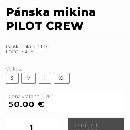
Pánska mikina
PILOT CREW
Pánska mikina PILOT
LOGO: potlač
Veľkosť:
S
M
L
XL
Cena vrátane DPH:
50.00 €
VYBERTE