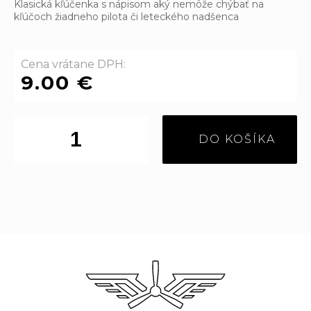
Klasická kľúčenka s nápisom aký nemôže chýbať na
kľúčoch žiadneho pilota či leteckého nadšenca
Cena vrátane DPH:
9.00 €
DO KOŠÍKA